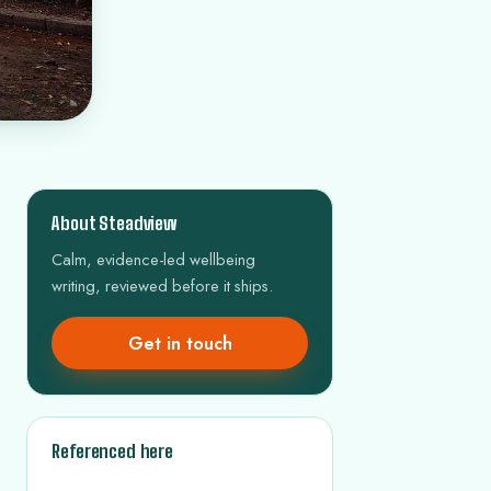
About Steadview
Calm, evidence-led wellbeing
writing, reviewed before it ships.
Get in touch
Referenced here